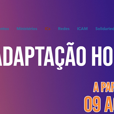
entos
Ministérios
ICs
Redes
ICAM
Solidarie