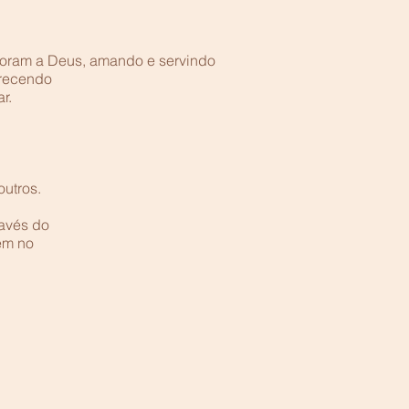
oram a Deus, amando e servindo
erecendo
r.
utros.
ravés do
tem no
: